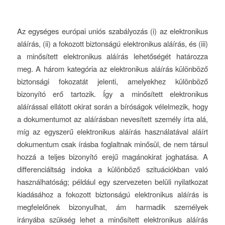
Az egységes európai uniós szabályozás (i) az elektronikus
aláírás, (ii) a fokozott biztonságú elektronikus aláírás, és (iii)
a minősített elektronikus aláírás lehetőségét határozza
meg. A három kategória az elektronikus aláírás különböző
biztonsági fokozatát jelenti, amelyekhez különböző
bizonyító erő tartozik. Így a minősített elektronikus
aláírással ellátott okirat során a bíróságok vélelmezik, hogy
a dokumentumot az aláírásban nevesített személy írta alá,
míg az egyszerű elektronikus aláírás használatával aláírt
dokumentum csak írásba foglaltnak minősül, de nem társul
hozzá a teljes bizonyító erejű magánokirat joghatása. A
differenciáltság indoka a különböző szituációkban való
használhatóság; például egy szervezeten belüli nyilatkozat
kiadásához a fokozott biztonságú elektronikus aláírás is
megfelelőnek bizonyulhat, ám harmadik személyek
irányába szükség lehet a minősített elektronikus aláírás