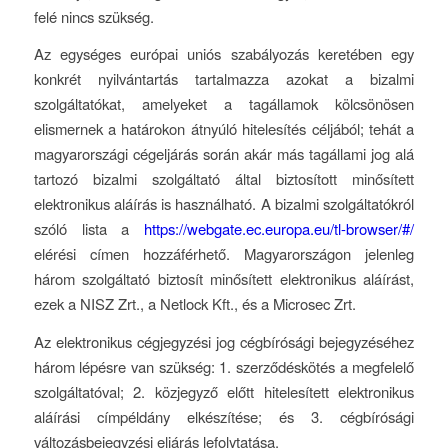
felé nincs szükség.
Az egységes európai uniós szabályozás keretében egy
konkrét nyilvántartás tartalmazza azokat a bizalmi
szolgáltatókat, amelyeket a tagállamok kölcsönösen
elismernek a határokon átnyúló hitelesítés céljából; tehát a
magyarországi cégeljárás során akár más tagállami jog alá
tartozó bizalmi szolgáltató által biztosított minősített
elektronikus aláírás is használható. A bizalmi szolgáltatókról
szóló lista a
https://webgate.ec.europa.eu/tl-browser/#/
elérési címen hozzáférhető. Magyarországon jelenleg
három szolgáltató biztosít minősített elektronikus aláírást,
ezek a NISZ Zrt., a Netlock Kft., és a Microsec Zrt.
Az elektronikus cégjegyzési jog cégbírósági bejegyzéséhez
három lépésre van szükség: 1. szerződéskötés a megfelelő
szolgáltatóval; 2. közjegyző előtt hitelesített elektronikus
aláírási címpéldány elkészítése; és 3. cégbírósági
változásbejegyzési eljárás lefolytatása.