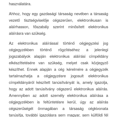
használatára.
Ahhoz, hogy egy gazdasági társaság nevében a társaság
vezető tisztségviselője cégszerűen, elektronikusan is
aláírhasson, főszabály szerint minősített elektronikus
aláírásra van szükség.
Az elektronikus aláírással történő cégjegyzési jog
cégjegyzékben történő rögzítéséhez a jelenlegi
jogszabályok alapján elektronikus aláírási címpéldány
elkészíttetésére van szükség, melyet csak közjegyző
készíthet. Ennek alapján a cég kérelmére a cégjegyzék
tartalmazhatja a cégjegyzésre jogosult elektronikus
címpéldányáról készített tanúsítványát is, amely igazolja,
hogy az adott tanúsítvány cégszerű elektronikus aláírás.
Amennyiben az adott személy elektronikus aláírása a
cégjegyzékben is feltüntetésre kerül, úgy az aláírás
cégszerűségét önmagában a társaság cégkivonata
tanúsítja, további igazolásra sem magyar, sem külföldi fél