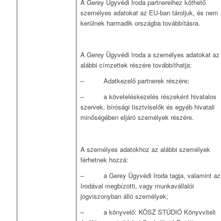
A Gerey Ügyvédi Iroda partnereihez köthető
személyes adatokat az EU-ban tároljuk, és nem
kerülnek harmadik országba továbbításra.
A Gerey Ügyvédi Iroda a személyes adatokat az
alábbi címzettek részére továbbíthatja:
– Adatkezelő partnerek részére;
– a követeléskezelés részeként hivatalos
szervek, bírósági tisztviselők és egyéb hivatali
minőségében eljáró személyek részére.
A személyes adatokhoz az alábbi személyek
férhetnek hozzá:
– a Gerey Ügyvédi Iroda tagja, valamint az
Irodával megbízotti, vagy munkavállalói
jogviszonyban álló személyek;
– a könyvelő: KÖSZ STÚDIÓ Könyvviteli