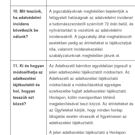
10. Mit teszünk,
A jogszabályoknak megfelelően bejelentjük a
ha adatvédelmi
felügyeleti hatóságnak az adatvédelmi incidenst
incidens
a tudomásszerzéstől számított 72 órán belül, és
következik be
nyilvántartást is vezetünk az adatvédelmi
nálunk?
incidensekről. A jogszabály által meghatározott
esetekben pedig az érintetteket is tájékoztatjuk
róla, valamint incidenskezelési
szabályzatunknak megfelelően járunk el.
11. Ki és hogyan
Az Adatkezelő bármikor egyoldalúan jogosult a
módosíthatja az
jelen adatkezelési tájékoztatót módosítani. Az
adatkezelési
Adatkezelő az adatkezelési tájékoztató
tájékoztatót és
módosítását a módosításokkal egységes
hol, hogyan
szerkezetbe foglalt adatkezelési tájékoztató
tesszük ezt
Honlapon, külön menüpontban történő
közzé?
megjelenítésével teszi közzé. Az érintetteket és
az Ügyfeleket kérjük, hogy minden honlap
látogatás esetén olvassák el figyelmesen az
adatkezelési tájékoztatót.
A jelen adatkezelési tájékoztató a Honlapon