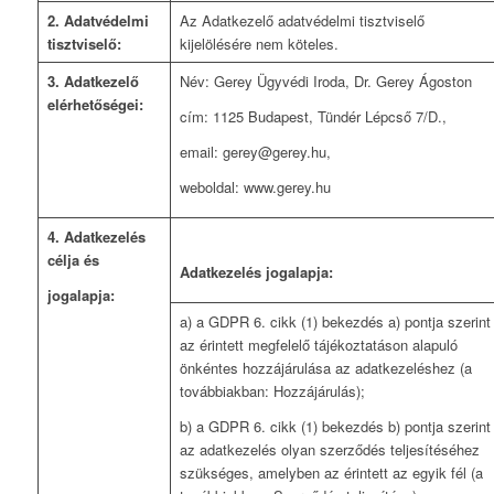
2. Adatvédelmi
Az Adatkezelő adatvédelmi tisztviselő
tisztviselő:
kijelölésére nem köteles.
3. Adatkezelő
Név: Gerey Ügyvédi Iroda, Dr. Gerey Ágoston
elérhetőségei:
cím: 1125 Budapest, Tündér Lépcső 7/D.,
email: gerey@gerey.hu,
weboldal: www.gerey.hu
4. Adatkezelés
célja és
Adatkezelés jogalapja:
jogalapja:
a) a GDPR 6. cikk (1) bekezdés a) pontja szerint
az érintett megfelelő tájékoztatáson alapuló
önkéntes hozzájárulása az adatkezeléshez (a
továbbiakban: Hozzájárulás);
b) a GDPR 6. cikk (1) bekezdés b) pontja szerint
az adatkezelés olyan szerződés teljesítéséhez
szükséges, amelyben az érintett az egyik fél (a