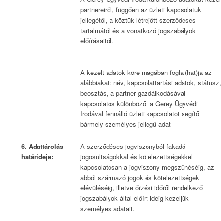
partnereiről, függően az üzleti kapcsolatuk
jellegétől, a köztük létrejött szerződéses
tartalmától és a vonatkozó jogszabályok
előírásaitól.
A kezelt adatok köre magában foglal(hat)ja az
alábbiakat: név, kapcsolattartási adatok, státusz,
beosztás, a partner gazdálkodásával
kapcsolatos különböző, a Gerey Ügyvédi
Irodával fennálló üzleti kapcsolatot segítő
bármely személyes jellegű adat
6. Adattárolás
A szerződéses jogviszonyból fakadó
határideje:
jogosultságokkal és kötelezettségekkel
kapcsolatosan a jogviszony megszűnéséig, az
abból származó jogok és kötelezettségek
elévüléséig, illetve őrzési időről rendelkező
jogszabályok által előírt ideig kezeljük
személyes adatait.