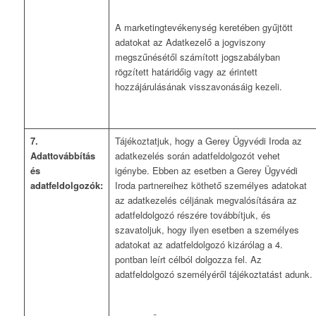
A marketingtevékenység keretében gyűjtött
adatokat az Adatkezelő a jogviszony
megszűnésétől számított jogszabályban
rögzített határidőig vagy az érintett
hozzájárulásának visszavonásáig kezeli.
7.
Tájékoztatjuk, hogy a Gerey Ügyvédi Iroda az
Adattovábbítás
adatkezelés során adatfeldolgozót vehet
és
igénybe. Ebben az esetben a Gerey Ügyvédi
adatfeldolgozók:
Iroda partnereihez köthető személyes adatokat
az adatkezelés céljának megvalósítására az
adatfeldolgozó részére továbbítjuk, és
szavatoljuk, hogy ilyen esetben a személyes
adatokat az adatfeldolgozó kizárólag a 4.
pontban leírt célból dolgozza fel. Az
adatfeldolgozó személyéről tájékoztatást adunk.