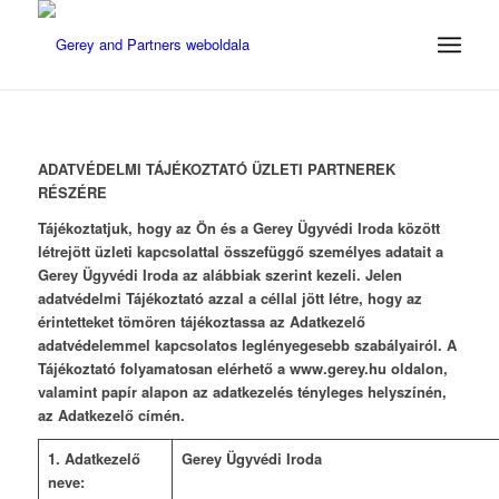
ADATVÉDELMI TÁJÉKOZTATÓ ÜZLETI PARTNEREK
RÉSZÉRE
Tájékoztatjuk, hogy az Ön és a Gerey Ügyvédi Iroda között
létrejött üzleti kapcsolattal összefüggő személyes adatait a
Gerey Ügyvédi Iroda az alábbiak szerint kezeli.
Jelen
adatvédelmi Tájékoztató azzal a céllal jött létre, hogy az
érintetteket tömören tájékoztassa az Adatkezelő
adatvédelemmel kapcsolatos leglényegesebb szabályairól. A
Tájékoztató folyamatosan elérhető a www.gerey.hu oldalon,
valamint papír alapon az adatkezelés tényleges helyszínén,
az Adatkezelő címén.
1. Adatkezelő
Gerey Ügyvédi Iroda
neve: