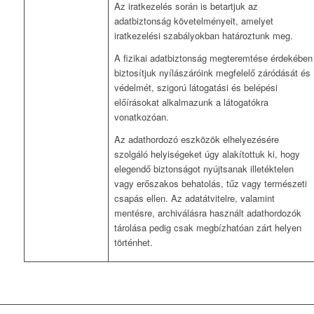
Az iratkezelés során is betartjuk az
adatbiztonság követelményeit, amelyet
iratkezelési szabályokban határoztunk meg.
A fizikai adatbiztonság megteremtése érdekében
biztosítjuk nyílászáróink megfelelő záródását és
védelmét, szigorú látogatási és belépési
előírásokat alkalmazunk a látogatókra
vonatkozóan.
Az adathordozó eszközök elhelyezésére
szolgáló helyiségeket úgy alakítottuk ki, hogy
elegendő biztonságot nyújtsanak illetéktelen
vagy erőszakos behatolás, tűz vagy természeti
csapás ellen. Az adatátvitelre, valamint
mentésre, archiválásra használt adathordozók
tárolása pedig csak megbízhatóan zárt helyen
történhet.