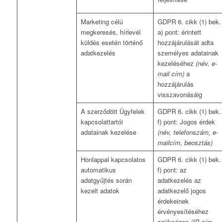
Marketing célú
GDPR 6. cikk (1) bek.
megkeresés, hírlevél
a) pont: érintett
küldés esetén történő
hozzájárulását adta
adatkezelés
személyes adatainak
kezeléséhez
(név, e-
mail cím)
a
hozzájárulás
visszavonásáig
A szerződött Ügyfelek
GDPR 6. cikk (1) bek.
kapcsolattartói
f) pont: Jogos érdek
adatainak kezelése
(név, telefonszám, e-
mailcím, beosztás)
Honlappal kapcsolatos
GDPR 6. cikk (1) bek.
automatikus
f) pont: az
adatgyűjtés során
adatkezelés az
kezelt adatok
adatkezelő jogos
érdekeinek
érvényesítéséhez
szükséges
(IP cím,