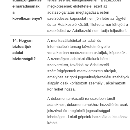
elmaradásának
megkötésének előfeltétele, ezért az
a
adatszolgáltatás megtagadása estén
következménye?
szerződéses kapcsolat nem jön létre az Ügyfél
és az Adatkezelő között, illetve a már létrejött a
szerződést az Adatkezelő nem tudja teljesíteni.
14. Hogyan
A munkavállalóinkat az adat- és
biztosítjuk
információbiztonság követelményeire
adatai
vonatkozóan rendszeresen oktatjuk, képezzük.
biztonságát?
A személyes adatokat általunk bérelt
szervereken, továbbá az Adatkezelő
számítógépeinek merevlemezein tároljuk,
amelyhez szigorú jogosultságkezelési szabályok
alapján csak korlátozott személyi, alkalmazotti
kör férhet hozzá.
A dokumentumkezelő rendszerben tárolt
adatokhoz, dokumentumokhoz hozzáférés csak
jelszóval és megfelelő jogosultsággal
lehetséges. Lokál gépeink használata jelszóhoz
kötött.