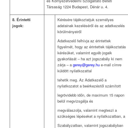
és Környezetvédelmi Szolgáltató Betéti
Társaság 1224 Budapest, Dénár u. 4.
8. Érintetti
Kérésére tájékoztatjuk személyes
jogok:
adatainak kezeléséről és az adatkezelés
körülményeiről
Adatkezelő felhívja az érintettek
figyelmét, hogy az érintettek tájékoztatás
kérésüket, valamint egyéb jogaik
gyakorlását – ha azt jogszabály ki nem
zárja – a
gerey@gerey.hu
e-mail címre
küldött nyilatkozattal
tehetik meg. Az Adatkezelő a
nyilatkozatot a beérkezéstől számított
legrövidebb időn, de maximum 15 napon
belül megvizsgálja és
megválaszolja, valamint megteszi a
szükséges lépéseket a nyilatkozatban, a
Szabályzatban, valamint jogszabályban