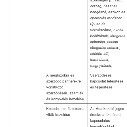
ország, használt
böngésző, eszköz és
operációs rendszer
típusa és
verziószáma, nyelvi
beállítások, látogatás
időpontja, honlap
látogatási adatok:,
eltöltött idő,
kattintások,
megnyitások)
A megbízókra és
Szerződéses
szerződő partnerekre
kapcsolat létesítése
vonatkozó
és teljesítése
szerződések, számlák
és könyvelés kezelése
Késedelmes fizetések,
Az Adatkezelő jogos
viták kezelése
érdeke a fizetéssel
kapcsolatos
jogsértésekkel