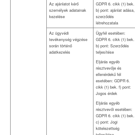
Az ajánlatot kérő
GDPR 6. cikk (1) bek.
személyek adatainak
b) pont: ajánlat adása,
kezelése
szerződés
létrehozatala
Az ügyvédi
Ügyfél esetében:
tevékenység végzése
GDPR 6. cikk (1) bek.
során történő
b) pont: Szerződés
adatkezelés
teljesítése
Eljárás egyéb
résztvevője és
ellenérdekű fél
esetében: GDPR 6.
cikk (1) bek. f) pont:
Jogos érdek
Eljárás egyéb
résztvevői esetében:
GDPR 6. cikk (1) bek.
c) pont: Jogi
kötelezettség
teljesítése