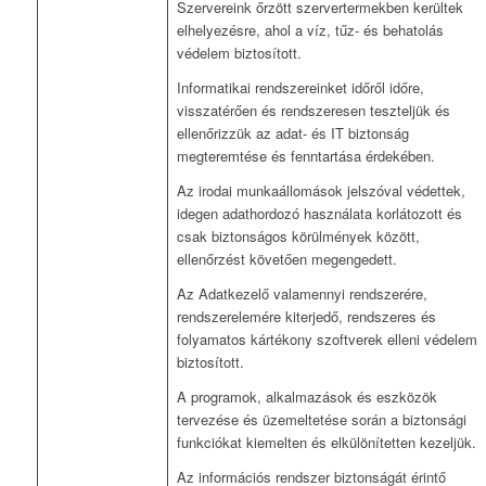
Szervereink őrzött szervertermekben kerültek
elhelyezésre, ahol a víz, tűz- és behatolás
védelem biztosított.
Informatikai rendszereinket időről időre,
visszatérően és rendszeresen teszteljük és
ellenőrizzük az adat- és IT biztonság
megteremtése és fenntartása érdekében.
Az irodai munkaállomások jelszóval védettek,
idegen adathordozó használata korlátozott és
csak biztonságos körülmények között,
ellenőrzést követően megengedett.
Az Adatkezelő valamennyi rendszerére,
rendszerelemére kiterjedő, rendszeres és
folyamatos kártékony szoftverek elleni védelem
biztosított.
A programok, alkalmazások és eszközök
tervezése és üzemeltetése során a biztonsági
funkciókat kiemelten és elkülönítetten kezeljük.
Az információs rendszer biztonságát érintő