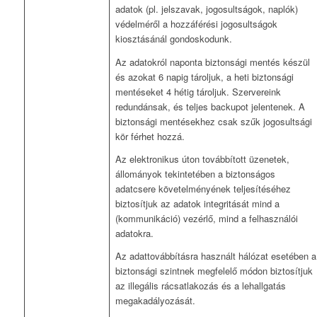
adatok (pl. jelszavak, jogosultságok, naplók)
védelméről a hozzáférési jogosultságok
kiosztásánál gondoskodunk.
Az adatokról naponta biztonsági mentés készül
és azokat 6 napig tároljuk, a heti biztonsági
mentéseket 4 hétig tároljuk. Szervereink
redundánsak, és teljes backupot jelentenek. A
biztonsági mentésekhez csak szűk jogosultsági
kör férhet hozzá.
Az elektronikus úton továbbított üzenetek,
állományok tekintetében a biztonságos
adatcsere követelményének teljesítéséhez
biztosítjuk az adatok integritását mind a
(kommunikáció) vezérlő, mind a felhasználói
adatokra.
Az adattovábbításra használt hálózat esetében a
biztonsági szintnek megfelelő módon biztosítjuk
az illegális rácsatlakozás és a lehallgatás
megakadályozását.