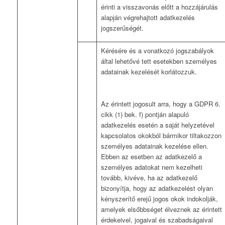
érinti a visszavonás előtt a hozzájárulás
alapján végrehajtott adatkezelés
jogszerűségét.
Kérésére és a vonatkozó jogszabályok
által lehetővé tett esetekben személyes
adatainak kezelését korlátozzuk.
Az érintett jogosult arra, hogy a GDPR 6.
cikk (1) bek. f) pontján alapuló
adatkezelés esetén a saját helyzetével
kapcsolatos okokból bármikor tiltakozzon
személyes adatainak kezelése ellen.
Ebben az esetben az adatkezelő a
személyes adatokat nem kezelheti
tovább, kivéve, ha az adatkezelő
bizonyítja, hogy az adatkezelést olyan
kényszerítő erejű jogos okok indokolják,
amelyek elsőbbséget élveznek az érintett
érdekeivel, jogaival és szabadságaival