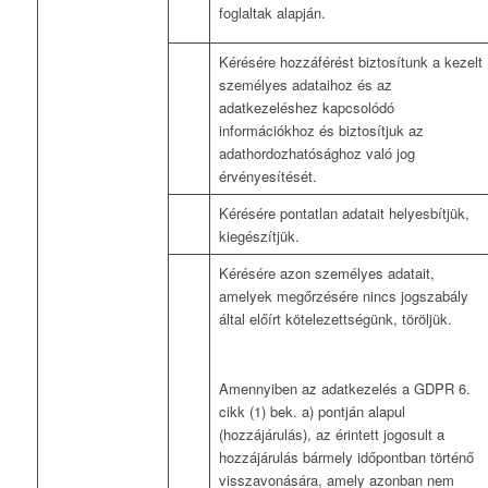
foglaltak alapján.
Kérésére hozzáférést biztosítunk a kezelt
személyes adataihoz és az
adatkezeléshez kapcsolódó
információkhoz és biztosítjuk az
adathordozhatósághoz való jog
érvényesítését.
Kérésére pontatlan adatait helyesbítjük,
kiegészítjük.
Kérésére azon személyes adatait,
amelyek megőrzésére nincs jogszabály
által előírt kötelezettségünk, töröljük.
Amennyiben az adatkezelés a GDPR 6.
cikk (1) bek. a) pontján alapul
(hozzájárulás), az érintett jogosult a
hozzájárulás bármely időpontban történő
visszavonására, amely azonban nem