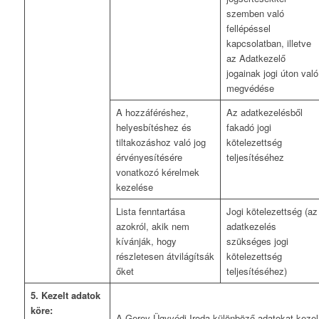
szemben való
fellépéssel
kapcsolatban, illetve
az Adatkezelő
jogainak jogi úton való
megvédése
A hozzáféréshez,
Az adatkezelésből
helyesbítéshez és
fakadó jogi
tiltakozáshoz való jog
kötelezettség
érvényesítésére
teljesítéséhez
vonatkozó kérelmek
kezelése
Lista fenntartása
Jogi kötelezettség (az
azokról, akik nem
adatkezelés
kívánják, hogy
szükséges jogi
részletesen átvilágítsák
kötelezettség
őket
teljesítéséhez)
5. Kezelt adatok
köre:
A Gerey Ügyvédi Iroda különböző adatokat kezel