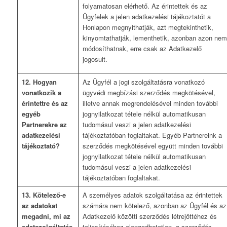
folyamatosan elérhető. Az érintettek és az
Ügyfelek a jelen adatkezelési tájékoztatót a
Honlapon megnyithatják, azt megtekinthetik,
kinyomtathatják, lementhetik, azonban azon nem
módosíthatnak, erre csak az Adatkezelő
jogosult.
12. Hogyan
Az Ügyfél a jogi szolgáltatásra vonatkozó
vonatkozik a
ügyvédi megbízási szerződés megkötésével,
érintettre és az
illetve annak megrendelésével minden további
egyéb
jognyilatkozat tétele nélkül automatikusan
Partnerekre az
tudomásul veszi a jelen adatkezelési
adatkezelési
tájékoztatóban foglaltakat. Egyéb Partnereink a
tájékoztató?
szerződés megkötésével együtt minden további
jognyilatkozat tétele nélkül automatikusan
tudomásul veszi a jelen adatkezelési
tájékoztatóban foglaltakat.
13. Kötelező-e
A személyes adatok szolgáltatása az érintettek
az adatokat
számára nem kötelező, azonban az Ügyfél és az
megadni, mi az
Adatkezelő közötti szerződés létrejöttéhez és
adatszolgáltatás
teljesítéséhez elengedhetetlen, a szerződés