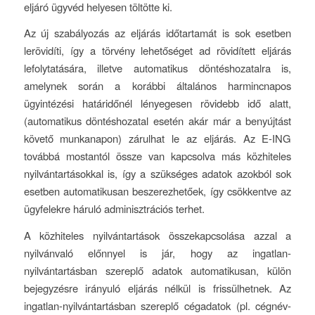
eljáró ügyvéd helyesen töltötte ki.
Az új szabályozás az eljárás időtartamát is sok esetben
lerövidíti, így a törvény lehetőséget ad rövidített eljárás
lefolytatására, illetve automatikus döntéshozatalra is,
amelynek során a korábbi általános harmincnapos
ügyintézési határidőnél lényegesen rövidebb idő alatt,
(automatikus döntéshozatal esetén akár már a benyújtást
követő munkanapon) zárulhat le az eljárás. Az E-ING
továbbá mostantól össze van kapcsolva más közhiteles
nyilvántartásokkal is, így a szükséges adatok azokból sok
esetben automatikusan beszerezhetőek, így csökkentve az
ügyfelekre háruló adminisztrációs terhet.
A közhiteles nyilvántartások összekapcsolása azzal a
nyilvánvaló előnnyel is jár, hogy az ingatlan-
nyilvántartásban szereplő adatok automatikusan, külön
bejegyzésre irányuló eljárás nélkül is frissülhetnek. Az
ingatlan-nyilvántartásban szereplő cégadatok (pl. cégnév-