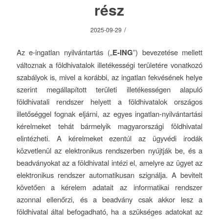
rész
/
2025-09-29
Az e-ingatlan nyilvántartás („
E-ING
”) bevezetése mellett
változnak a földhivatalok illetékességi területére vonatkozó
szabályok is, mivel a korábbi, az ingatlan fekvésének helye
szerint megállapított területi illetékességen alapuló
földhivatali rendszer helyett a földhivatalok országos
illetőséggel fognak eljárni, az egyes ingatlan-nyilvántartási
kérelmeket tehát bármelyik magyarországi földhivatal
elintézheti. A kérelmeket ezentúl az ügyvédi irodák
közvetlenül az elektronikus rendszerben nyújtják be, és a
beadványokat az a földhivatal intézi el, amelyre az ügyet az
elektronikus rendszer automatikusan szignálja. A bevitelt
követően a kérelem adatait az informatikai rendszer
azonnal ellenőrzi, és a beadvány csak akkor lesz a
földhivatal által befogadható, ha a szükséges adatokat az