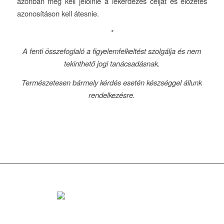
azonban meg kell jelölnie a lekérdezés célját és előzetes
azonosításon kell átesnie.
*
A fenti összefoglaló a figyelemfelkeltést szolgálja és nem
tekinthető jogi tanácsadásnak.
Természetesen bármely kérdés esetén készséggel állunk
rendelkezésre.