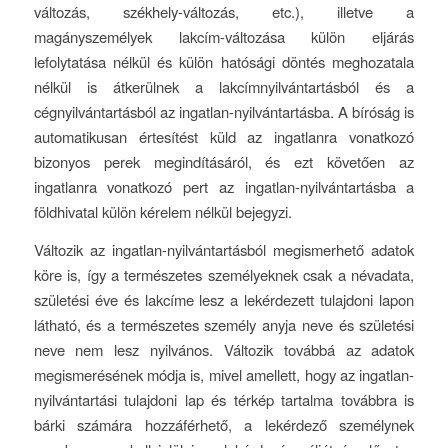
változás, székhely-változás, etc.), illetve a
magányszemélyek lakcím-változása külön eljárás
lefolytatása nélkül és külön hatósági döntés meghozatala
nélkül is átkerülnek a lakcímnyilvántartásból és a
cégnyilvántartásból az ingatlan-nyilvántartásba. A bíróság is
automatikusan értesítést küld az ingatlanra vonatkozó
bizonyos perek megindításáról, és ezt követően az
ingatlanra vonatkozó pert az ingatlan-nyilvántartásba a
földhivatal külön kérelem nélkül bejegyzi.
Változik az ingatlan-nyilvántartásból megismerhető adatok
köre is, így a természetes személyeknek csak a névadata,
születési éve és lakcíme lesz a lekérdezett tulajdoni lapon
látható, és a természetes személy anyja neve és születési
neve nem lesz nyilvános. Változik továbbá az adatok
megismerésének módja is, mivel amellett, hogy az ingatlan-
nyilvántartási tulajdoni lap és térkép tartalma továbbra is
bárki számára hozzáférhető, a lekérdező személynek