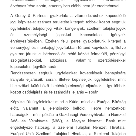
érvényesítése során, amennyiben előbbi nem jár eredménnyel.
A Gerey & Partners gyakorlata a vitarendezéshez kapcsolódó
jogi képviselet számos területére kiterjed: többek között segítjük
ügyfeleinket tulajdonjogi viták, kárigények, szellemi tulajdonjogok
és személyiségi jogokkal kapcsolatos igényeik
érvényesítésében. Ezeken felül peres gyakorlatunk kiterjed a
versenyjogi és munkajogi jogvitákban történő képviseletre, illetve
gyakran járunk el bérbeadó és bérlő között felmerülő, pénzügyi
szolgáltatásokkal, adózással, valamint szerződésekkel
kapcsolatos jogviták során.
Rendszeresen segítjük ügyfeleinket követeléseik behajtására
irányuló eljárásaik során, illetve képviseljük ügyfeleinket mint
hitelezőket különböző fizetésképtelenségi eljárások – így többek
között csődeljárás és felszámolási eljárás – során.
Képviseltük ügyfeleinket mind a Kúria, mind az Európai Bíróság
előtt, valamint a jelentősebb belföldi, illetve nemzetközi
hatóságok – mint például a Gazdasági Versenyhivatal, a Nemzeti
Adó- és Vámhivatal (NAV), a Magyar Nemzeti Bank mint
engedélyező hatóság, a Szellemi Tulajdon Nemzeti Hivatala,
Európai Unió Szellemi Tulajdoni Hivatala, a Szellemi Tulajdon