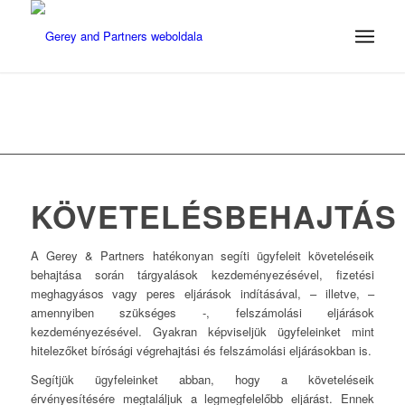
KÖVETELÉSBEHAJTÁS
A Gerey & Partners hatékonyan segíti ügyfeleit követeléseik
behajtása során tárgyalások kezdeményezésével, fizetési
meghagyásos vagy peres eljárások indításával, – illetve, –
amennyiben szükséges -, felszámolási eljárások
kezdeményezésével. Gyakran képviseljük ügyfeleinket mint
hitelezőket bírósági végrehajtási és felszámolási eljárásokban is.
Segítjük ügyfeleinket abban, hogy a követeléseik
érvényesítésére megtaláljuk a legmegfelelőbb eljárást. Ennek