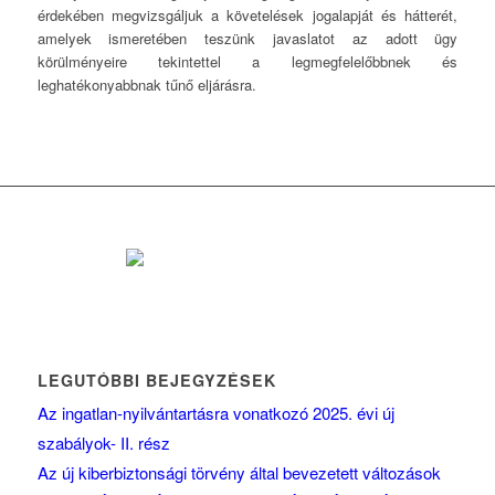
érdekében megvizsgáljuk a követelések jogalapját és hátterét,
amelyek ismeretében teszünk javaslatot az adott ügy
körülményeire tekintettel a legmegfelelőbbnek és
leghatékonyabbnak tűnő eljárásra.
LEGUTÓBBI BEJEGYZÉSEK
Az ingatlan-nyilvántartásra vonatkozó 2025. évi új
szabályok- II. rész
Az új kiberbiztonsági törvény által bevezetett változások