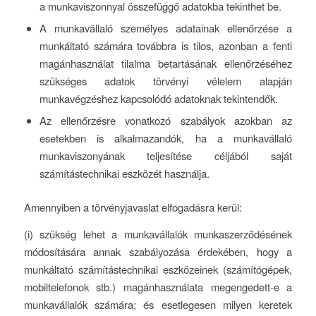
a munkaviszonnyal összefüggő adatokba tekinthet be.
A munkavállaló személyes adatainak ellenőrzése a
munkáltató számára továbbra is tilos, azonban a fenti
magánhasználat tilalma betartásának ellenőrzéséhez
szükséges adatok törvényi vélelem alapján
munkavégzéshez kapcsolódó adatoknak tekintendők.
Az ellenőrzésre vonatkozó szabályok azokban az
esetekben is alkalmazandók, ha a munkavállaló
munkaviszonyának teljesítése céljából saját
számítástechnikai eszközét használja.
Amennyiben a törvényjavaslat elfogadásra kerül:
(i) szükség lehet a munkavállalók munkaszerződésének
módosítására annak szabályozása érdekében, hogy a
munkáltató számítástechnikai eszközeinek (számítógépek,
mobiltelefonok stb.) magánhasználata megengedett-e a
munkavállalók számára; és esetlegesen milyen keretek