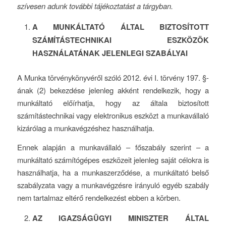
szívesen adunk további tájékoztatást a tárgyban.
A MUNKÁLTATÓ ÁLTAL BIZTOSÍTOTT
SZÁMÍTÁSTECHNIKAI ESZKÖZÖK
HASZNÁLATÁNAK JELENLEGI SZABÁLYAI
A Munka törvénykönyvéről szóló 2012. évi I. törvény 197. §-
ának (2) bekezdése jelenleg akként rendelkezik, hogy a
munkáltató előírhatja, hogy az általa biztosított
számítástechnikai vagy elektronikus eszközt a munkavállaló
kizárólag a munkavégzéshez használhatja.
Ennek alapján a munkavállaló – főszabály szerint – a
munkáltató számítógépes eszközeit jelenleg saját célokra is
használhatja, ha a munkaszerződése, a munkáltató belső
szabályzata vagy a munkavégzésre irányuló egyéb szabály
nem tartalmaz eltérő rendelkezést ebben a körben.
AZ IGAZSÁGÜGYI MINISZTER ÁLTAL