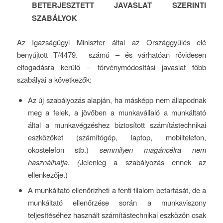
BETERJESZTETT JAVASLAT SZERINTI
SZABÁLYOK
Az Igazságügyi Miniszter által az Országgyűlés elé
benyújtott T/4479. számú – és várhatóan rövidesen
elfogadásra kerülő – törvénymódosítási javaslat főbb
szabályai a következők:
Az új szabályozás alapján, ha másképp nem állapodnak
meg a felek, a jövőben a munkavállaló a munkáltató
által a munkavégzéshez biztosított számítástechnikai
eszközöket (számítógép, laptop, mobiltelefon,
okostelefon stb.)
semmilyen magáncélra nem
használhatja. (
Jelenleg a szabályozás ennek az
ellenkezője.)
A munkáltató ellenőrizheti a fenti tilalom betartását, de a
munkáltató ellenőrzése során a munkaviszony
teljesítéséhez használt számítástechnikai eszközön csak