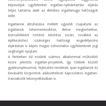
képviseljük ügyfeleinket ingatlan-nyilvántartási eljárás
teljes tartama alatt az illetékes ingatlanügyi hatóságok
előtt.
Ingatlanok átruházása mellett ügyvédi csapatunk az
ingatlanok tehermentesítése, illetve megterhelése,
biztosítékként történő lekötése során, továbbá az
építkezéshez szükséges hatósági engedélyezési
eljárásban is képes magas színvonalon ügyfeleinknek jogi
segítséget nyújtani.
A fentieken túl irodánk számos alkalommal működött
közre jelentős ingatlan-projektek, így többek között
gyárkomplexumok, fejlesztési területek, ipari ingatlanok és
bevásárló központok adásvételével kapcsolatos ingatlan-
tranzakciók lebonyolításában is.