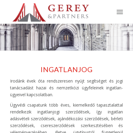
INGATLANJOG
Irodánk évek óta rendszeresen nyújt segítséget és jogi
tanácsadást hazai és nemzetközi ügyfeleinek ingatlan-
ügyeivel kapcsolatban.
Ügyvédi csapatunk több éves, kiemelkedő tapasztalattal
rendelkezik ingatlanjogi szerződések, így ingatlan
adásvételi szerződések, ajándékozási szerződések, bérleti
szerződések, csereszerződések szerkesztésében és
véleményezésében, illetve ügytípustól függetlenül