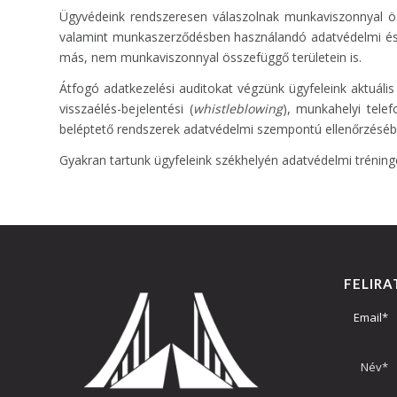
Ügyvédeink rendszeresen válaszolnak munkaviszonnyal ö
valamint munkaszerződésben használandó adatvédelmi és a
más, nem munkaviszonnyal összefüggő területein is.
Átfogó adatkezelési auditokat végzünk ügyfeleink aktuális 
visszaélés-bejelentési (
whistleblowing
), munkahelyi telef
beléptető rendszerek adatvédelmi szempontú ellenőrzésébe
Gyakran tartunk ügyfeleink székhelyén adatvédelmi trénin
FELIRA
Email*
Név*