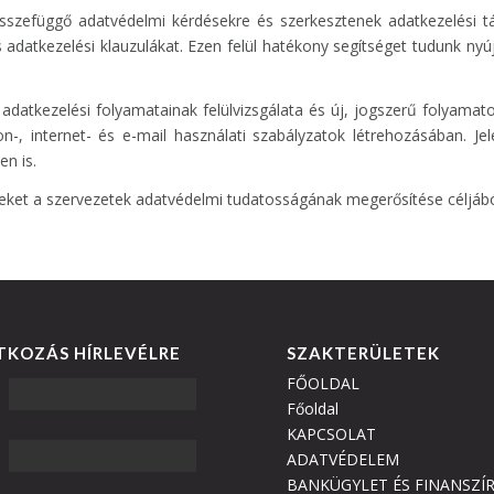
sszefüggő adatvédelmi kérdésekre és szerkesztenek adatkezelési t
datkezelési klauzulákat. Ezen felül hatékony segítséget tudunk ny
adatkezelési folyamatainak felülvizsgálata és új, jogszerű folyamato
on-, internet- és e-mail használati szabályzatok létrehozásában. J
n is.
geket a szervezetek adatvédelmi tudatosságának megerősítése céljábó
TKOZÁS HÍRLEVÉLRE
SZAKTERÜLETEK
FŐOLDAL
Főoldal
KAPCSOLAT
ADATVÉDELEM
BANKÜGYLET ÉS FINANSZÍ