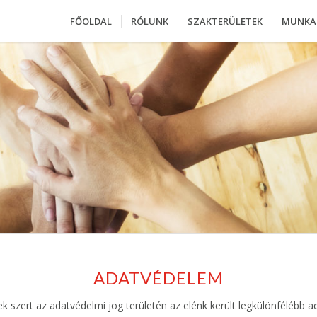
FŐOLDAL
RÓLUNK
SZAKTERÜLETEK
MUNKA
ADATVÉDELEM
ek szert az adatvédelmi jog területén az elénk került legkülönfélébb