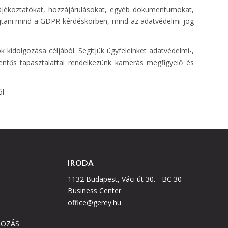
ájékoztatókat, hozzájárulásokat, egyéb dokumentumokat,
újtani mind a GDPR-kérdéskörben, mind az adatvédelmi jog
k kidolgozása céljából. Segítjük ügyfeleinket adatvédelmi-,
elentős tapasztalattal rendelkezünk kamerás megfigyelő és
l.
IRODA
1132 Budapest, Váci út 30. - BC 30
Business Center
office@gerey.hu
ROZÁS