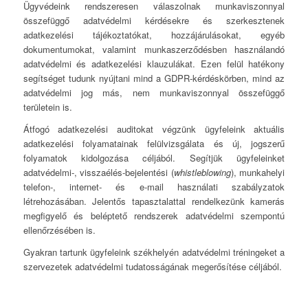
Ügyvédeink rendszeresen válaszolnak munkaviszonnyal
összefüggő adatvédelmi kérdésekre és szerkesztenek
adatkezelési tájékoztatókat, hozzájárulásokat, egyéb
dokumentumokat, valamint munkaszerződésben használandó
adatvédelmi és adatkezelési klauzulákat. Ezen felül hatékony
segítséget tudunk nyújtani mind a GDPR-kérdéskörben, mind az
adatvédelmi jog más, nem munkaviszonnyal összefüggő
területein is.
Átfogó adatkezelési auditokat végzünk ügyfeleink aktuális
adatkezelési folyamatainak felülvizsgálata és új, jogszerű
folyamatok kidolgozása céljából. Segítjük ügyfeleinket
adatvédelmi-, visszaélés-bejelentési (
whistleblowing
), munkahelyi
telefon-, internet- és e-mail használati szabályzatok
létrehozásában. Jelentős tapasztalattal rendelkezünk kamerás
megfigyelő és beléptető rendszerek adatvédelmi szempontú
ellenőrzésében is.
Gyakran tartunk ügyfeleink székhelyén adatvédelmi tréningeket a
szervezetek adatvédelmi tudatosságának megerősítése céljából.