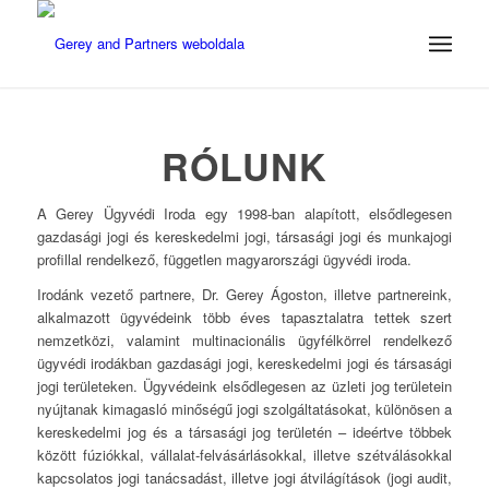
RÓLUNK
A Gerey Ügyvédi Iroda egy 1998-ban alapított, elsődlegesen
gazdasági jogi és kereskedelmi jogi, társasági jogi és munkajogi
profillal rendelkező, független magyarországi ügyvédi iroda.
Irodánk vezető partnere, Dr. Gerey Ágoston, illetve partnereink,
alkalmazott ügyvédeink több éves tapasztalatra tettek szert
nemzetközi, valamint multinacionális ügyfélkörrel rendelkező
ügyvédi irodákban gazdasági jogi, kereskedelmi jogi és társasági
jogi területeken. Ügyvédeink elsődlegesen az üzleti jog területein
nyújtanak kimagasló minőségű jogi szolgáltatásokat, különösen a
kereskedelmi jog és a társasági jog területén – ideértve többek
között fúziókkal, vállalat-felvásárlásokkal, illetve szétválásokkal
kapcsolatos jogi tanácsadást, illetve jogi átvilágítások (jogi audit,