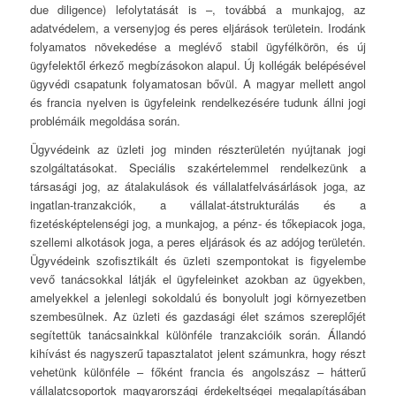
due diligence) lefolytatását is –, továbbá a munkajog, az
adatvédelem, a versenyjog és peres eljárások területein. Irodánk
folyamatos növekedése a meglévő stabil ügyfélkörön, és új
ügyfelektől érkező megbízásokon alapul. Új kollégák belépésével
ügyvédi csapatunk folyamatosan bővül. A magyar mellett angol
és francia nyelven is ügyfeleink rendelkezésére tudunk állni jogi
problémáik megoldása során.
Ügyvédeink az üzleti jog minden részterületén nyújtanak jogi
szolgáltatásokat. Speciális szakértelemmel rendelkezünk a
társasági jog, az átalakulások és vállalatfelvásárlások joga, az
ingatlan-tranzakciók, a vállalat-átstrukturálás és a
fizetésképtelenségi jog, a munkajog, a pénz- és tőkepiacok joga,
szellemi alkotások joga, a peres eljárások és az adójog területén.
Ügyvédeink szofisztikált és üzleti szempontokat is figyelembe
vevő tanácsokkal látják el ügyfeleinket azokban az ügyekben,
amelyekkel a jelenlegi sokoldalú és bonyolult jogi környezetben
szembesülnek. Az üzleti és gazdasági élet számos szereplőjét
segítettük tanácsainkkal különféle tranzakcióik során. Állandó
kihívást és nagyszerű tapasztalatot jelent számunkra, hogy részt
vehetünk különféle – főként francia és angolszász – hátterű
vállalatcsoportok magyarországi érdekeltségei megalapításában