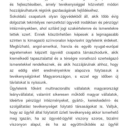
és fejlesztésében, amely tevékenységgel közvetett módon
hozzájárulhatunk régiónk gazdaságának fejlődéséhez.
Sokoldalú csapatunk olyan ügyvédekből áll, akik több évig
dolgoztak tekintélyes nemzetközi ügyvédi irodákban és pénzügyi
intézményekben, ahol szilárd jogi szakértelemre és ismeretekre
tettek szert. Ennek köszönhetően képesek a legmagasabb
szinten is kimagasló színvonalon képviselni ügyfeleink érdekeit.
Megbízható, angol-amerikai, francia és egyéb nyugat-európai
egyetemeken képzett ügyvédi csapatra támaszkodunk, akik
kiemelkedő tapasztalattal és a térségre vonatkozó szerteágazó
ismeretekkel rendelkeznek, és akik hozzájárulnak ahhoz, hogy
az eddig elért eredményeinkre alapozva folytassuk a
tevékenységünket Magyarországon, s ezzel egy időben új
távlatokat is nyissunk.
Ügyfeleink főként multinacionális vállalatok magyarországi
leányvállalatai, valamint sikeresen működő magyar vállalatok,
ideértve pénzügyi intézményeket, gyártó-, kereskedelmi- és
szolgáltatási tevékenységet folytató társaságokat is. Valljuk,
hogy az ügyfél által folytatott üzleti tevékenység akkor ismerhető
meg igazán, ha az ügyvéd-ügyfél viszony szoros, bizalmi
viszonyon alapul, és ha az együttműködés az ügyfél