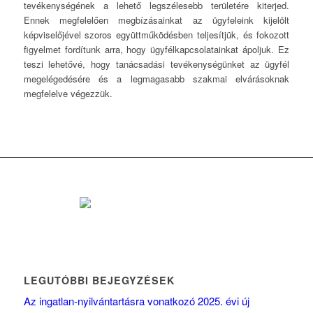
tevékenységének a lehető legszélesebb területére kiterjed.
Ennek megfelelően megbízásainkat az ügyfeleink kijelölt
képviselőjével szoros együttműködésben teljesítjük, és fokozott
figyelmet fordítunk arra, hogy ügyfélkapcsolatainkat ápoljuk. Ez
teszi lehetővé, hogy tanácsadási tevékenységünket az ügyfél
megelégedésére és a legmagasabb szakmai elvárásoknak
megfelelve végezzük.
LEGUTÓBBI BEJEGYZÉSEK
Az ingatlan-nyilvántartásra vonatkozó 2025. évi új