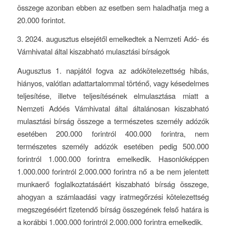
összege azonban ebben az esetben sem haladhatja meg a
20.000 forintot.
3. 2024. augusztus elsejétől emelkedtek a Nemzeti Adó- és
Vámhivatal által kiszabható mulasztási bírságok
Augusztus 1. napjától fogva az adókötelezettség hibás,
hiányos, valótlan adattartalommal történő, vagy késedelmes
teljesítése, illetve teljesítésének elmulasztása miatt a
Nemzeti Adóés Vámhivatal által általánosan kiszabható
mulasztási bírság összege a természetes személy adózók
esetében 200.000 forintról 400.000 forintra, nem
természetes személy adózók esetében pedig 500.000
forintról 1.000.000 forintra emelkedik. Hasonlóképpen
1.000.000 forintról 2.000.000 forintra nő a be nem jelentett
munkaerő foglalkoztatásáért kiszabható bírság összege,
ahogyan a számlaadási vagy iratmegőrzési kötelezettség
megszegéséért fizetendő bírság összegének felső határa is
a korábbi 1.000.000 forintról 2.000.000 forintra emelkedik.