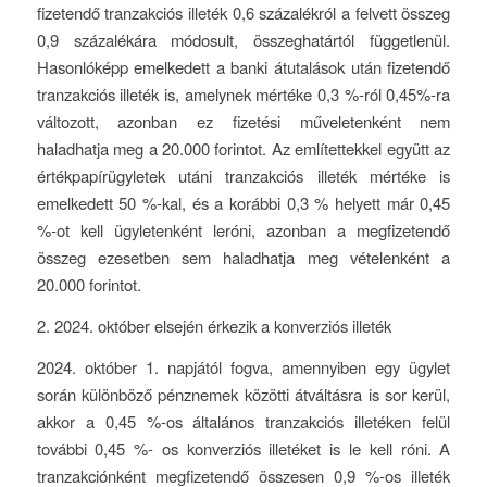
fizetendő tranzakciós illeték 0,6 százalékról a felvett összeg
0,9 százalékára módosult, összeghatártól függetlenül.
Hasonlóképp emelkedett a banki átutalások után fizetendő
tranzakciós illeték is, amelynek mértéke 0,3 %-ról 0,45%-ra
változott, azonban ez fizetési műveletenként nem
haladhatja meg a 20.000 forintot. Az említettekkel együtt az
értékpapírügyletek utáni tranzakciós illeték mértéke is
emelkedett 50 %-kal, és a korábbi 0,3 % helyett már 0,45
%-ot kell ügyletenként leróni, azonban a megfizetendő
összeg ezesetben sem haladhatja meg vételenként a
20.000 forintot.
2. 2024. október elsején érkezik a konverziós illeték
2024. október 1. napjától fogva, amennyiben egy ügylet
során különböző pénznemek közötti átváltásra is sor kerül,
akkor a 0,45 %-os általános tranzakciós illetéken felül
további 0,45 %- os konverziós illetéket is le kell róni. A
tranzakciónként megfizetendő összesen 0,9 %-os illeték